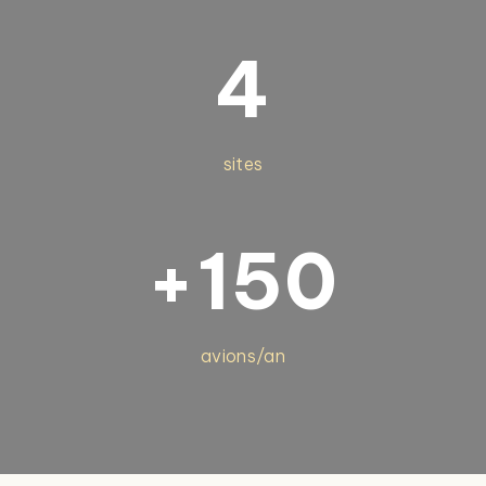
4
sites
+150
avions/an